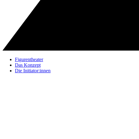
Figurentheater
Das Konzept
Die Initiator:innen